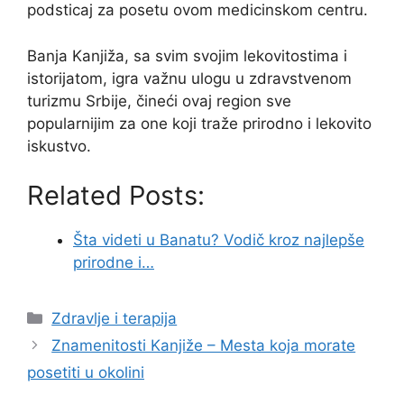
podsticaj za posetu ovom medicinskom centru.
Banja Kanjiža, sa svim svojim lekovitostima i
istorijatom, igra važnu ulogu u zdravstvenom
turizmu Srbije, čineći ovaj region sve
popularnijim za one koji traže prirodno i lekovito
iskustvo.
Related Posts:
Šta videti u Banatu? Vodič kroz najlepše
prirodne i…
Categories
Zdravlje i terapija
Znamenitosti Kanjiže – Mesta koja morate
posetiti u okolini