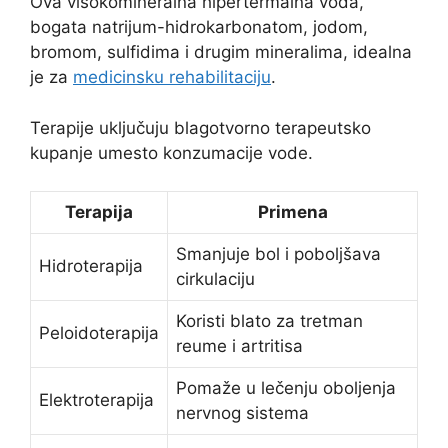
Ova visokomineralna hipertermalna voda,
bogata natrijum-hidrokarbonatom, jodom,
bromom, sulfidima i drugim mineralima, idealna
je za
medicinsku rehabilitaciju
.
Terapije uključuju blagotvorno terapeutsko
kupanje umesto konzumacije vode.
Terapija
Primena
Smanjuje bol i poboljšava
Hidroterapija
cirkulaciju
Koristi blato za tretman
Peloidoterapija
reume i artritisa
Pomaže u lečenju oboljenja
Elektroterapija
nervnog sistema