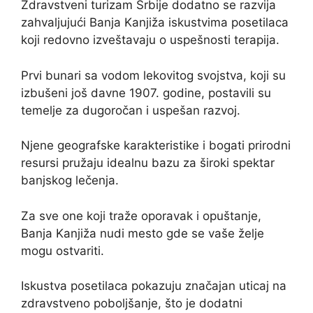
Zdravstveni turizam Srbije dodatno se razvija
zahvaljujući Banja Kanjiža iskustvima posetilaca
koji redovno izveštavaju o uspešnosti terapija.
Prvi bunari sa vodom lekovitog svojstva, koji su
izbušeni još davne 1907. godine, postavili su
temelje za dugoročan i uspešan razvoj.
Njene geografske karakteristike i bogati prirodni
resursi pružaju idealnu bazu za široki spektar
banjskog lečenja.
Za sve one koji traže oporavak i opuštanje,
Banja Kanjiža nudi mesto gde se vaše želje
mogu ostvariti.
Iskustva posetilaca pokazuju značajan uticaj na
zdravstveno poboljšanje, što je dodatni