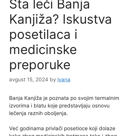
Šta leči Banja
Kanjiža? Iskustva
posetilaca i
medicinske
preporuke
avgust 15, 2024
by
Ivana
Banja Kanjiža je poznata po svojim termalnim
izvorima i blatu koje predstavljaju osnovu
lečenja raznih oboljenja.
Već godinama privlači posetioce koji dolaze