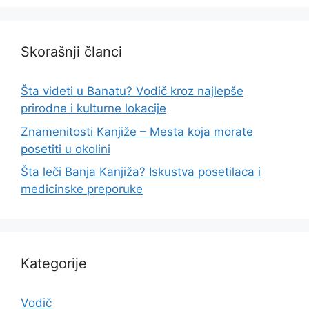
Skorašnji članci
Šta videti u Banatu? Vodič kroz najlepše
prirodne i kulturne lokacije
Znamenitosti Kanjiže – Mesta koja morate
posetiti u okolini
Šta leči Banja Kanjiža? Iskustva posetilaca i
medicinske preporuke
Kategorije
Vodič