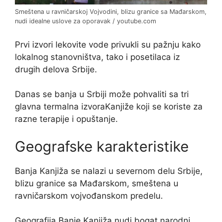
Smeštena u ravničarskoj Vojvodini, blizu granice sa Mađarskom,
nudi idealne uslove za oporavak / youtube.com
Prvi izvori lekovite vode privukli su pažnju kako
lokalnog stanovništva, tako i posetilaca iz
drugih delova Srbije.
Danas se banja u Srbiji može pohvaliti sa tri
glavna termalna izvoraKanjiže koji se koriste za
razne terapije i opuštanje.
Geografske karakteristike
Banja Kanjiža se nalazi u severnom delu Srbije,
blizu granice sa Mađarskom, smeštena u
ravničarskom vojvođanskom predelu.
Geografija Banje Kanjiža nudi bogat narodni