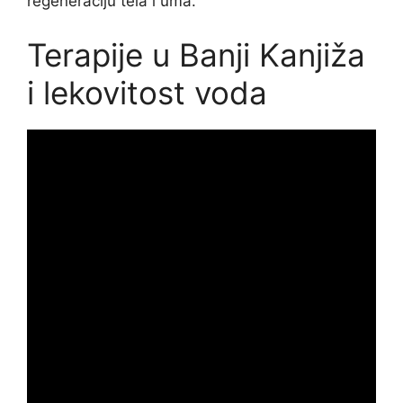
regeneraciju tela i uma.
Terapije u Banji Kanjiža
i lekovitost voda