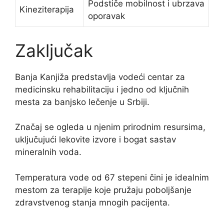
Podstiče mobilnost i ubrzava
Kineziterapija
oporavak
Zaključak
Banja Kanjiža predstavlja vodeći centar za
medicinsku rehabilitaciju i jedno od ključnih
mesta za banjsko lečenje u Srbiji.
Značaj se ogleda u njenim prirodnim resursima,
uključujući lekovite izvore i bogat sastav
mineralnih voda.
Temperatura vode od 67 stepeni čini je idealnim
mestom za terapije koje pružaju poboljšanje
zdravstvenog stanja mnogih pacijenta.